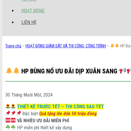
HOẠT ĐỘNG
LIÊN HỆ
Trang chủ
–
HOẠT ĐỘNG GIÁM SÁT VÀ THI CÔNG, CÔNG TRÌNH
–
HP Bùn
HP BÙNG NỔ ƯU ĐÃI DỊP XUÂN SANG
30 Tháng Mười Một, 2024
THIẾT KẾ TRƯỚC TẾT – THI CÔNG SAU TẾT
Đặc biệt
Quà tặng
lên đến 50 triệu đồng
VÀ NHIỀU ƯU ĐÃI MIỄN PHÍ
HP miễn phí thiết kế xây dựng