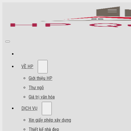
VỀ HP
Giới thiệu HP
Thư ngõ
Giá trị văn hóa
DỊCH VỤ
Xin giấy phép xây dựng
Thiết kế nhà đẹp