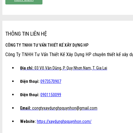
THÔNG TIN LIÊN HỆ
CÔNG TY TNHH TƯ VẤN THIẾT KẾ XÂY DỰNG HP
Công Ty TNHH Tư Vấn Thiết Kế Xây Dựng HP chuyên thiết kế xây dựng
Địa chỉ:
03 Võ Văn Dũng, P. Quy Nhơn Nam, T. Gia Lai
Điện thoại:
0973570907
Điện thoại:
0901150099
Email:
congtyxaydunghpquynhon@gmail.com
Website:
https://xaydunghpquynhon.com/