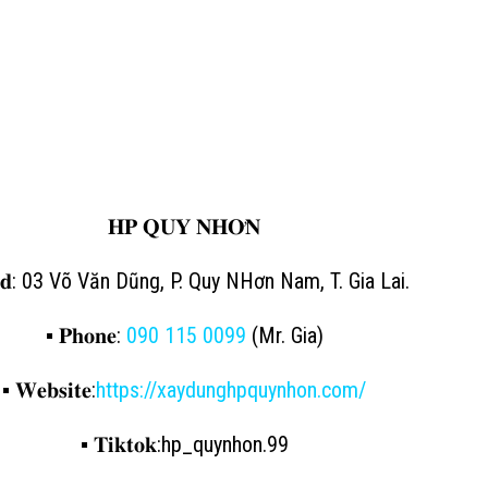
𝐇𝐏 𝐐𝐔𝐘 𝐍𝐇𝐎̛𝐍
𝐝𝐝: 03 Võ Văn Dũng, P. Quy NHơn Nam, T. Gia Lai.
▪️ 𝐏𝐡𝐨𝐧𝐞:
090 115 0099
(Mr. Gia)
▪️ 𝐖𝐞𝐛𝐬𝐢𝐭𝐞:
https://xaydunghpquynhon.com/
▪️ 𝐓𝐢𝐤𝐭𝐨𝐤:hp_quynhon.99