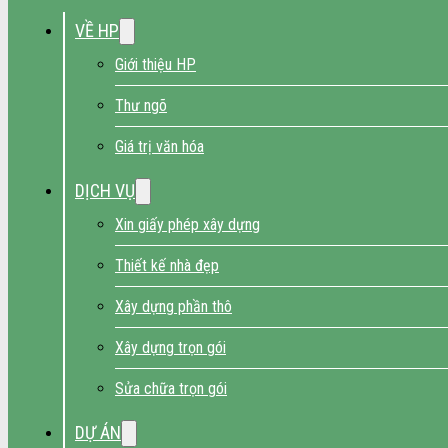
VỀ HP
Giới thiệu HP
Thư ngõ
Giá trị văn hóa
DỊCH VỤ
Xin giấy phép xây dựng
Thiết kế nhà đẹp
Xây dựng phần thô
Xây dựng trọn gói
Sửa chữa trọn gói
DỰ ÁN