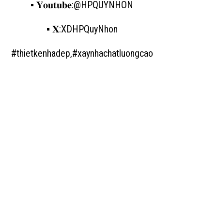
▪️ 𝐘𝐨𝐮𝐭𝐮𝐛𝐞:@HPQUYNHON
▪️ 𝐗:XDHPQuyNhon
#thietkenhadep,#xaynhachatluongcao