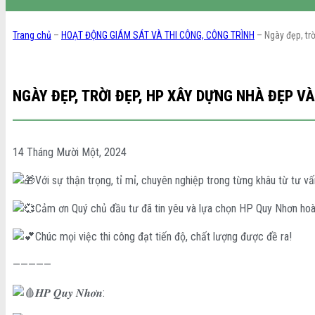
Trang chủ
–
HOẠT ĐỘNG GIÁM SÁT VÀ THI CÔNG, CÔNG TRÌNH
–
Ngày đẹp, tr
NGÀY ĐẸP, TRỜI ĐẸP, HP XÂY DỰNG NHÀ ĐẸP V
14 Tháng Mười Một, 2024
Với sự thận trọng, tỉ mỉ, chuyên nghiệp trong từng khâu từ tư v
Cảm ơn Quý chủ đầu tư đã tin yêu và lựa chọn HP Quy Nhơn hoà
Chúc mọi việc thi công đạt tiến độ, chất lượng được đề ra!
—————
𝑯𝑷 𝑸𝒖𝒚 𝑵𝒉𝒐̛𝒏: