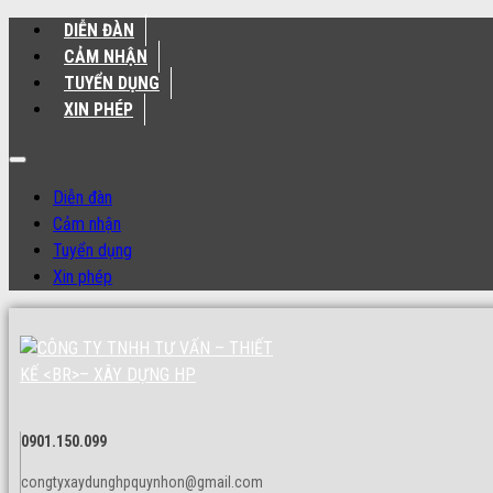
DIỄN ĐÀN
CẢM NHẬN
TUYỂN DỤNG
XIN PHÉP
Diễn đàn
Cảm nhận
Tuyển dụng
Xin phép
0901.150.099
congtyxaydunghpquynhon@gmail.com