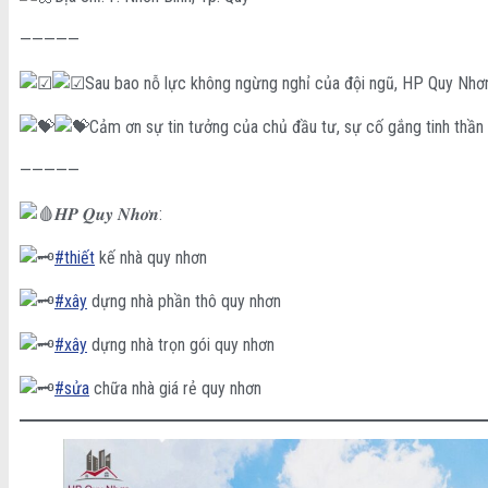
—————
Sau bao nỗ lực không ngừng nghỉ của đội ngũ, HP Quy Nhơn 
Cảm ơn sự tin tưởng của chủ đầu tư, sự cố gắng tinh thần
—————
𝑯𝑷 𝑸𝒖𝒚 𝑵𝒉𝒐̛𝒏:
#thiết
kế nhà quy nhơn
#xây
dựng nhà phần thô quy nhơn
#xây
dựng nhà trọn gói quy nhơn
#sửa
chữa nhà giá rẻ quy nhơn