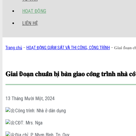
HOẠT ĐỘNG
LIÊN HỆ
Trang chủ
–
HOẠT ĐỘNG GIÁM SÁT VÀ THI CÔNG, CÔNG TRÌNH
–
𝐆𝐢𝐚𝐢 đ𝐨𝐚̣𝐧 𝐜𝐡
𝐆𝐢𝐚𝐢 Đ𝐨𝐚̣𝐧 𝐜𝐡𝐮𝐚̂̉𝐧 𝐛𝐢̣ 𝐛𝐚̀𝐧 𝐠𝐢𝐚𝐨 𝐜𝐨̂𝐧𝐠 𝐭𝐫𝐢̀𝐧𝐡 𝐧𝐡𝐚̀ 𝐜
13 Tháng Mười Một, 2024
Công trình: Nhà ở dân dụng
CĐT: Mrs. Nga
Địa chỉ: P. Nhơn Bình, Tp. Quy