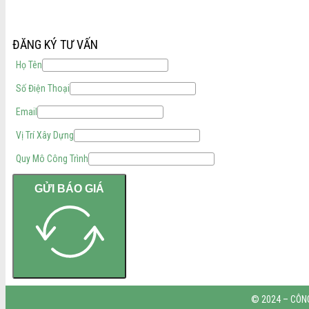
ĐĂNG KÝ TƯ VẤN
Họ Tên
Số Điện Thoại
Email
Vị Trí Xây Dựng
Quy Mô Công Trình
GỬI BÁO GIÁ
© 2024 – CÔNG