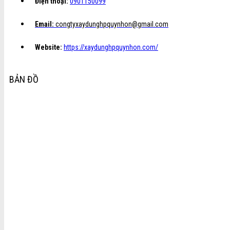
Điện thoại:
0901150099
Email:
congtyxaydunghpquynhon@gmail.com
Website:
https://xaydunghpquynhon.com/
BẢN ĐỒ