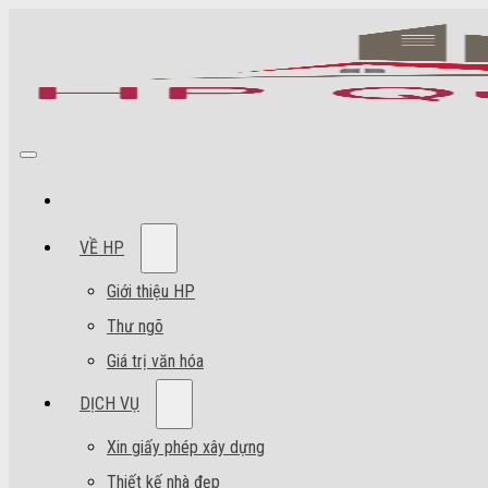
VỀ HP
Giới thiệu HP
Thư ngõ
Giá trị văn hóa
DỊCH VỤ
Xin giấy phép xây dựng
Thiết kế nhà đẹp